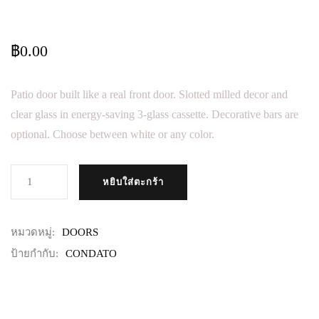
฿
0.00
Patio door built like a real front door.
Slotted milled decor and
clear glass in energy-saving 3-glass cassette.
Decorative bars are
optional.
Choose between white or any color.
จำ
หยิบใส่ตะกร้า
น
ว
น
หมวดหมู่:
DOORS
B
A
ป้ายกำกับ:
CONDATO
L
C
O
N